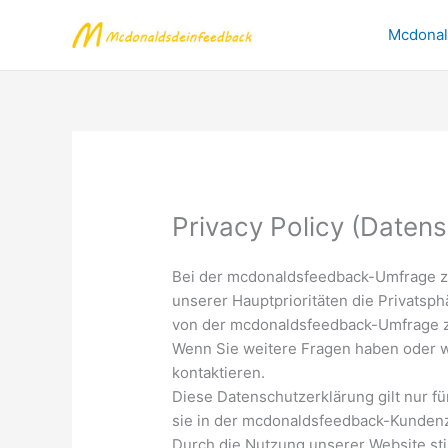
Skip
Mcdonald
to
content
Privacy Policy (Datensc
Bei der mcdonaldsfeedback-Umfrage zur
unserer Hauptprioritäten die Privatsp
von der mcdonaldsfeedback-Umfrage z
Wenn Sie weitere Fragen haben oder we
kontaktieren.
Diese Datenschutzerklärung gilt nur fü
sie in der mcdonaldsfeedback-Kundenz
Durch die Nutzung unserer Website st